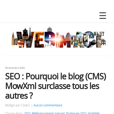
08 décembre 2024
SEO : Pourquoi le blog (CMS)
MowXml surclasse tous les
autres ?
Rédigé par Cédric
Aucun commentaire
Classé dans :
SEO
,
Référencement naturel
,
Pratiques SEO
,
Visibilité