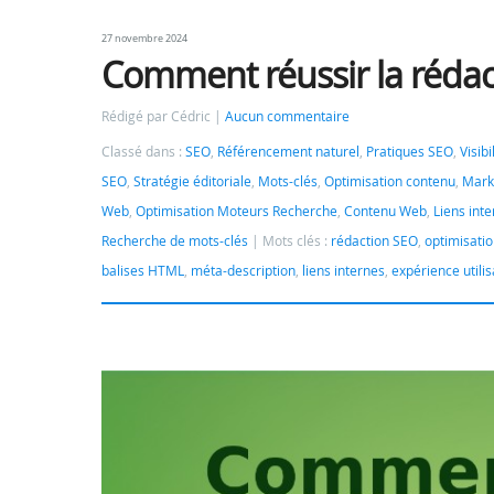
27 novembre 2024
Comment réussir la rédact
Rédigé par Cédric
Aucun commentaire
Classé dans :
SEO
,
Référencement naturel
,
Pratiques SEO
,
Visib
SEO
,
Stratégie éditoriale
,
Mots-clés
,
Optimisation contenu
,
Mark
Web
,
Optimisation Moteurs Recherche
,
Contenu Web
,
Liens int
Recherche de mots-clés
Mots clés :
rédaction SEO
,
optimisati
balises HTML
,
méta-description
,
liens internes
,
expérience utili