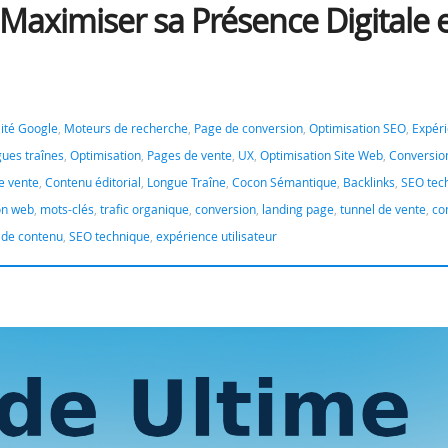
Maximiser sa Présence Digitale 
ilité Google
,
Moteurs de recherche
,
Page de conversion
,
Optimisation SEO
,
Expér
ues traînes
,
Optimisation
,
Pages de vente
,
UX
,
Optimisation Site Web
,
Conversion
e vente
,
Contenu éditorial
,
Longue Traîne
,
Cocon Sémantique
,
Backlinks
,
SEO tec
on web
,
mots-clés
,
trafic organique
,
conversion
,
landing page
,
tunnel de vente
,
co
 de contenu
,
SEO technique
,
expérience utilisateur