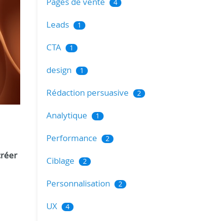
Pages de vente
4
Leads
1
CTA
1
design
1
Rédaction persuasive
2
Analytique
1
Performance
2
créer
Ciblage
2
Personnalisation
2
UX
4