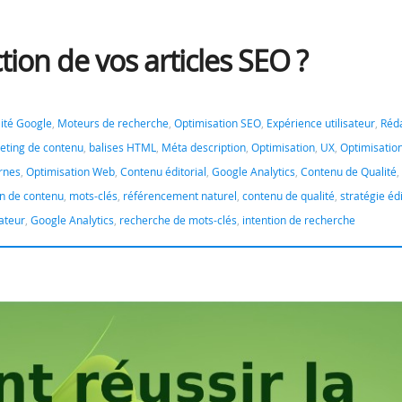
ion de vos articles SEO ?
ilité Google
,
Moteurs de recherche
,
Optimisation SEO
,
Expérience utilisateur
,
Réd
eting de contenu
,
balises HTML
,
Méta description
,
Optimisation
,
UX
,
Optimisation
ernes
,
Optimisation Web
,
Contenu éditorial
,
Google Analytics
,
Contenu de Qualité
,
on de contenu
,
mots-clés
,
référencement naturel
,
contenu de qualité
,
stratégie édi
sateur
,
Google Analytics
,
recherche de mots-clés
,
intention de recherche