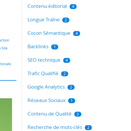
Contenu éditorial
4
Longue Traîne
2
Cocon Sémantique
4
action
Backlinks
1
 Site
SEO technique
4
toriale
,
Trafic Qualifié
2
Google Analytics
2
Réseaux Sociaux
1
Contenu de Qualité
2
Recherche de mots-clés
2