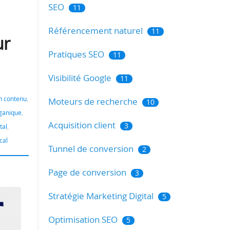
SEO
11
Référencement naturel
11
ur
Pratiques SEO
11
Visibilité Google
11
n contenu
,
Moteurs de recherche
10
rganique
,
Acquisition client
3
tal
,
cal
Tunnel de conversion
2
Page de conversion
3
Stratégie Marketing Digital
5
Optimisation SEO
5