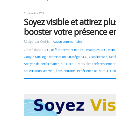
01 décembre 2024
Soyez visible et attirez pl
booster votre présence en
Rédigé par Cédric
Aucun commentaire
Classé dans :
SEO
,
Référencement naturel
,
Pratiques SEO
,
Visib
Google ranking
,
Optimisation
,
Stratégie SEO
,
Visibilité web
,
Mark
Analyse de performance
,
SEO local
Mots clés :
référencement 
optimisation site web
,
liens entrants
,
expérience utilisateur
,
Goo