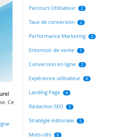
Parcours Utilisateur
2
Taux de conversion
2
Performance Marketing
2
Entonnoir de vente
1
Conversion en ligne
2
Expérience utilisateur
6
Landing Page
4
urel
se. Ce
Rédaction SEO
5
Stratégie éditoriale
5
ligne
Mots-clés
8