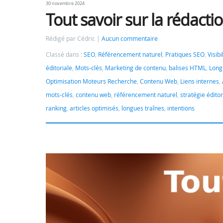
30 novembre 2024
Tout savoir sur la rédactio
Rédigé par Cédric
Aucun commentaire
Classé dans :
SEO
,
Référencement naturel
,
Pratiques SEO
,
Visib
éditoriale
,
Mots-clés
,
Marketing de contenu
,
balises HTML
,
Long
Optimisation Moteurs Recherche
,
Contenu Web
,
Liens internes
,
mots-clés
,
contenu web
,
référencement naturel
,
stratégie éditor
ranking
,
articles optimisés
,
longues traînes
,
intentions