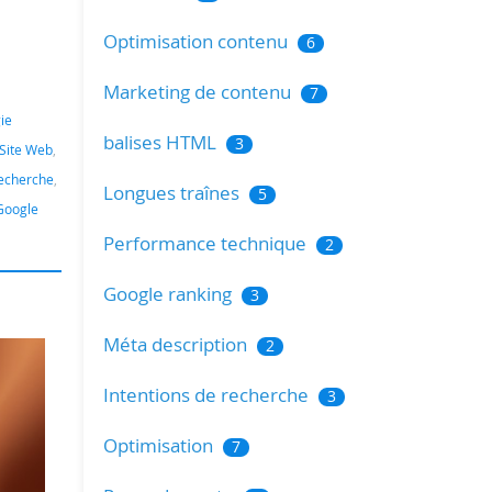
Optimisation contenu
6
Marketing de contenu
7
ie
balises HTML
3
 Site Web
,
recherche
,
Longues traînes
5
Google
Performance technique
2
Google ranking
3
Méta description
2
Intentions de recherche
3
Optimisation
7