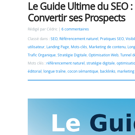
Le Guide Ultime du SEO : 
Convertir ses Prospects
Rédigé par Cédric
6 commentaires
Classé dans :
SEO
,
Référencement naturel
,
Pratiques SEO
,
Visib
utilisateur
,
Landing Page
,
Mots-clés
,
Marketing de contenu
,
Long
Trafic Organique
,
Stratégie Digitale
,
Optimisation Web
,
Tunnel d
Mots clés :
référencement naturel
,
stratégie digitale
,
optimisati
éditorial
,
longue traîne
,
cocon sémantique
,
backlinks
,
marketing