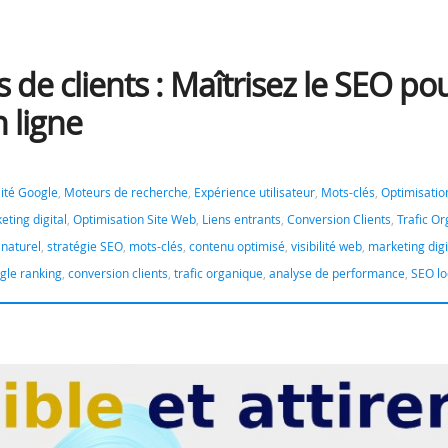
us de clients : Maîtrisez le SEO po
 ligne
ilité Google
,
Moteurs de recherche
,
Expérience utilisateur
,
Mots-clés
,
Optimisatio
eting digital
,
Optimisation Site Web
,
Liens entrants
,
Conversion Clients
,
Trafic O
naturel
,
stratégie SEO
,
mots-clés
,
contenu optimisé
,
visibilité web
,
marketing digi
gle ranking
,
conversion clients
,
trafic organique
,
analyse de performance
,
SEO lo