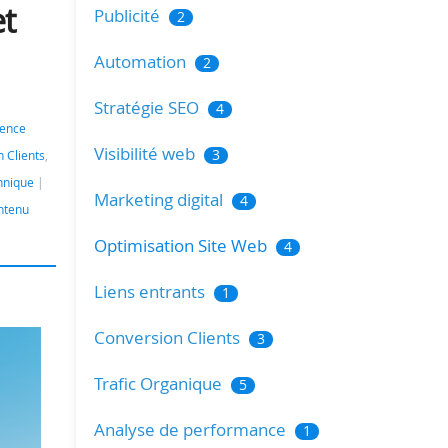
et
Publicité
2
Automation
2
Stratégie SEO
4
ience
Visibilité web
3
 Clients
,
hnique
Marketing digital
4
ntenu
Optimisation Site Web
4
Liens entrants
1
Conversion Clients
3
Trafic Organique
5
Analyse de performance
1