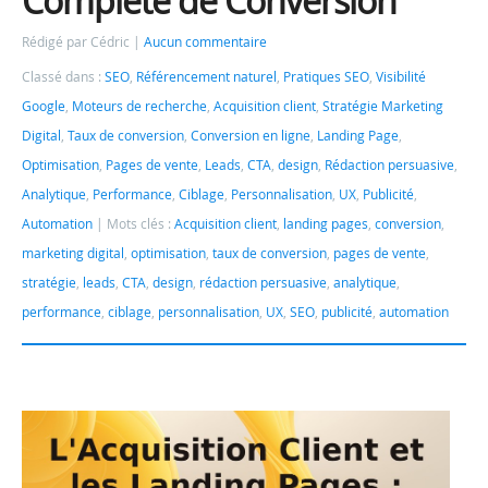
Complète de Conversion
Rédigé par Cédric
Aucun commentaire
Classé dans :
SEO
,
Référencement naturel
,
Pratiques SEO
,
Visibilité
Google
,
Moteurs de recherche
,
Acquisition client
,
Stratégie Marketing
Digital
,
Taux de conversion
,
Conversion en ligne
,
Landing Page
,
Optimisation
,
Pages de vente
,
Leads
,
CTA
,
design
,
Rédaction persuasive
,
Analytique
,
Performance
,
Ciblage
,
Personnalisation
,
UX
,
Publicité
,
Automation
Mots clés :
Acquisition client
,
landing pages
,
conversion
,
marketing digital
,
optimisation
,
taux de conversion
,
pages de vente
,
stratégie
,
leads
,
CTA
,
design
,
rédaction persuasive
,
analytique
,
performance
,
ciblage
,
personnalisation
,
UX
,
SEO
,
publicité
,
automation