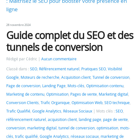
: Maîtrisez le SEO pour booster votre présence en
ligne
28 novembre 2024
Guide complet du SEO et des
tunnels de conversion
Rédigé par Cédric
Aucun commentaire
Classé dans :
SEO
,
Référencement naturel
,
Pratiques SEO
,
Visibilité
Google
,
Moteurs de recherche
,
Acquisition client
,
Tunnel de conversion
,
Page de conversion
,
Landing Page
,
Mots-clés
,
Optimisation contenu
,
Marketing de contenu
,
Optimisation
,
Pages de vente
,
Marketing digital
,
Conversion Clients
,
Trafic Organique
,
Optimisation Web
,
SEO technique
,
Trafic Qualifié
,
Google Analytics
,
Réseaux Sociaux
Mots clés :
SEO
,
référencement naturel
,
acquisition client
,
landing page
,
page de vente
,
conversion
,
marketing digital
,
tunnel de conversion
,
optimisation
,
mots-
clés
,
trafic qualifié
,
Google Analytics
,
réseaux sociaux
,
marketing de