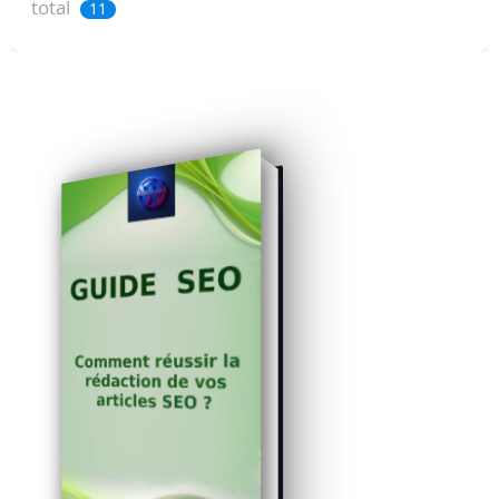
total
11