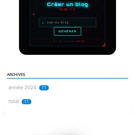
ARCHIVES
année 2024
11
total
11