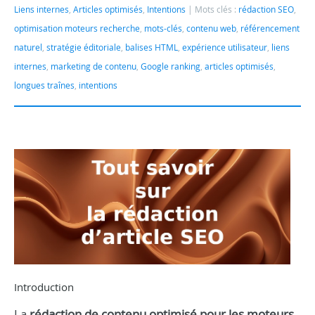
Liens internes
,
Articles optimisés
,
Intentions
Mots clés :
rédaction SEO
,
optimisation moteurs recherche
,
mots-clés
,
contenu web
,
référencement
naturel
,
stratégie éditoriale
,
balises HTML
,
expérience utilisateur
,
liens
internes
,
marketing de contenu
,
Google ranking
,
articles optimisés
,
longues traînes
,
intentions
Introduction
La
rédaction de contenu optimisé pour les moteurs