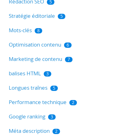
Rédaction SEO
5
Stratégie éditoriale
5
Mots-clés
8
Optimisation contenu
6
Marketing de contenu
7
balises HTML
3
Longues traînes
5
Performance technique
2
Google ranking
3
Méta description
2