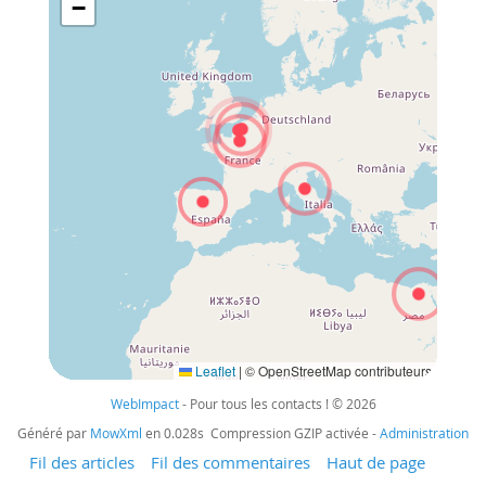
WebImpact
- Pour tous les contacts ! © 2026
Généré par
MowXml
en 0.028s Compression GZIP activée -
Administration
Fil des articles
Fil des commentaires
Haut de page