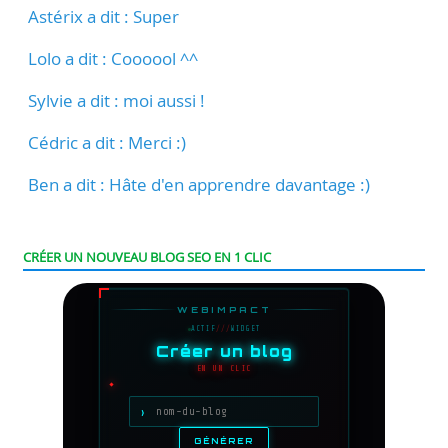
Astérix a dit : Super
Lolo a dit : Coooool ^^
Sylvie a dit : moi aussi !
Cédric a dit : Merci :)
Ben a dit : Hâte d'en apprendre davantage :)
CRÉER UN NOUVEAU BLOG SEO EN 1 CLIC