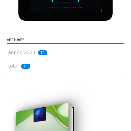
ARCHIVES
année 2024
11
total
11