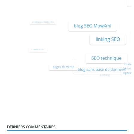
i
intention de recherche
blog SEO MowXml
conversion clients
linking SEO
conversion
SEO technique
analyse performance web
stratégi
pages de vente
éditorial
blog sans base de données
digitale
parcours utilisateur
automation
DERNIERS COMMENTAIRES