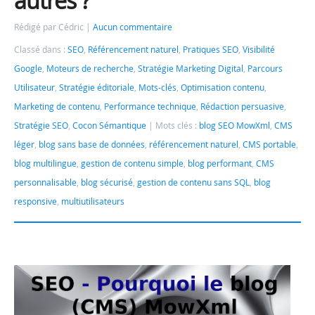
autres ?
Rédigé par Cédric
Aucun commentaire
Classé dans :
SEO
,
Référencement naturel
,
Pratiques SEO
,
Visibilité
Google
,
Moteurs de recherche
,
Stratégie Marketing Digital
,
Parcours
Utilisateur
,
Stratégie éditoriale
,
Mots-clés
,
Optimisation contenu
,
Marketing de contenu
,
Performance technique
,
Rédaction persuasive
,
Stratégie SEO
,
Cocon Sémantique
Mots clés :
blog SEO MowXml
,
CMS
léger
,
blog sans base de données
,
référencement naturel
,
CMS portable
,
blog multilingue
,
gestion de contenu simple
,
blog performant
,
CMS
personnalisable
,
blog sécurisé
,
gestion de contenu sans SQL
,
blog
responsive
,
multiutilisateurs